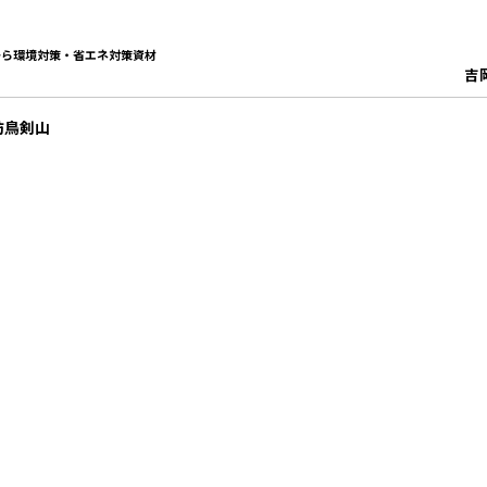
から環境対策・省エネ対策資材
吉
防鳥剣山