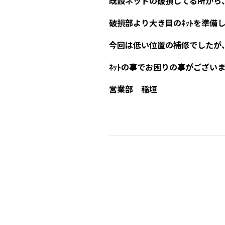
既設ネットの破損してる所から
破損部より大き目のﾈｯﾄを準備
今回は低い位置の補修でしたが
ﾈｯﾄの事でお困りの事がござい
営業部 稲垣